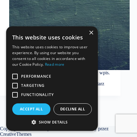
×
This website uses cookies
This website uses cookies to improve user
experience. By using our website you
consent to all cookies in accordance with
our Cookie Policy.
Read more
Witamy w WordPressie. To jest twój pierwszy wpis.
PERFORMANCE
Edytuj go lub usuń, a następnie zacznij pisać!
ddubiel
2023-03-24
Jeden komentarz
TARGETING
FUNCTIONALITY
ACCEPT ALL
DECLINE ALL
SHOW DETAILS
Copyright © 2026 - Motyw WordPress stworzony przez
CreativeThemes